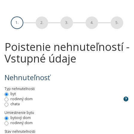
1.
2.
3.
4.
5.
Poistenie nehnuteľností -
Vstupné údaje
Nehnuteľnosť
Typ nehnuteľnosti
byt
rodinný dom
chata
Umiestnenie bytu
bytový dom
rodinný dom
Stav nehnuteľnosti