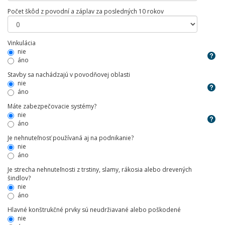
Počet škôd z povodní a záplav za posledných 10 rokov
Vinkulácia
nie
áno
Stavby sa nachádzajú v povodňovej oblasti
nie
áno
Máte zabezpečovacie systémy?
nie
áno
Je nehnuteľnosť používaná aj na podnikanie?
nie
áno
Je strecha nehnuteľnosti z trstiny, slamy, rákosia alebo drevených
šindlov?
nie
áno
Hlavné konštrukčné prvky sú neudržiavané alebo poškodené
nie